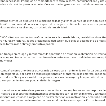
 confidencialidad. Principios de comportamiento ético, respeto, confidencialidad y uso 
 datos de carácter personal en relación a los que tengamos acceso debido a nuestro p
stros clientes un producto de la máxima calidad y a tener un nivel de atención excelen
 actuación, promoviendo una sana inquietud de mejora continua. Los recursos que prov
los servicios a los clientes, con criterio de rentabilidad
N trabajamos de forma eficiente durante la jornada laboral, rentabilizando el tie
 rigurosa y racional. Todos prestamos la dedicación que exija el desempeño de nuest
 de la forma más óptima y productiva posible.
el trabajo en equipo y reconocemos la aportación de otros en la obtención de resu
l compromiso tanto dentro como fuera de nuestra área. La actitud de trabajo en eq
 individual.
 compañía como uno de sus activos más valiosos para mantener la confianza de sus clie
ión corporativa, por parte de todas las personas en el entorno de la empresa. Todos s
 conducta ética y responsable que permite preservar la imagen y la reputación de la 
o comportamientos que puedan dañar la imagen.
tros equipos es nuestra clave para ser competitivos. Los empleados somos responsable
s nuestro deber estar permanentemente actualizados con los conocimientos y técnicas p
personas con equipos a cargo han de prestar atención a la motivación y desarrollo prof
es oportunidades de desarrollo con base en el mérito y en su aportación profesional