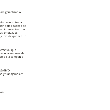
ara garantizar lo
ión con su trabajo
 principios básicos de
on interés directo o
 los empleados
bjetivo de que sea un
tractual que
s con la empresa de
 web de la compañía
CREATIVO
ad y trabajamos en
ión.