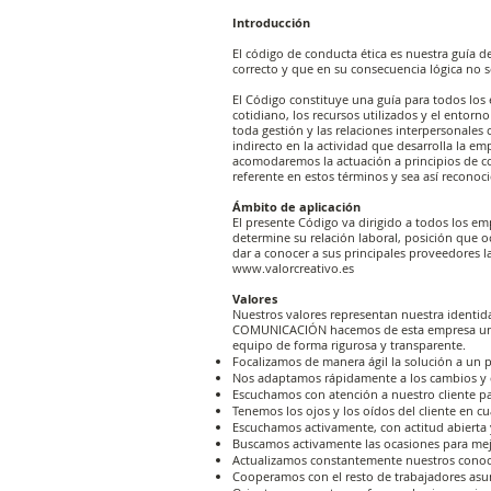
Introducción
El código de conducta ética es nuestra guía d
correcto y que en su consecuencia lógica no 
El Código constituye una guía para todos l
cotidiano, los recursos utilizados y el entorno
toda gestión y las relaciones interpersonales
indirecto en la actividad que desarrolla la e
acomodaremos la actuación a principios de co
referente en estos términos y sea así reconoc
Ámbito de aplicación
El presente Código va dirigido a todos los
determine su relación laboral, posición que 
dar a conocer a sus principales proveedores l
www.valorcreativo.es
Valores
Nuestros valores representan nuestra identi
COMUNICACIÓN hacemos de esta empresa un pr
equipo de forma rigurosa y transparente.
Focalizamos de manera ágil la solución a un p
Nos adaptamos rápidamente a los cambios y 
Escuchamos con atención a nuestro cliente p
Tenemos los ojos y los oídos del cliente en 
Escuchamos activamente, con actitud abierta y
Buscamos activamente las ocasiones para mejo
Actualizamos constantemente nuestros conoci
Cooperamos con el resto de trabajadores a