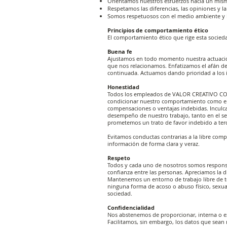
Orientamos nuestros esfuerzos hacia un mis
Respetamos las diferencias, las opiniones y l
Somos respetuosos con el medio ambiente y la
Principios de comportamiento ético
El comportamiento ético que rige esta socied
Buena fe
Ajustamos en todo momento nuestra actuación 
que nos relacionamos. Enfatizamos el afán de 
continuada. Actuamos dando prioridad a los i
Honestidad
Todos los empleados de VALOR CREATIVO COM
condicionar nuestro comportamiento como
compensaciones o ventajas indebidas. Inculcam
desempeño de nuestro trabajo, tanto en el se
prometemos un trato de favor indebido a terc
Evitamos conductas contrarias a la libre com
información de forma clara y veraz.
Respeto
Todos y cada uno de nosotros somos responsa
confianza entre las personas. Apreciamos la 
Mantenemos un entorno de trabajo libre de t
ninguna forma de acoso o abuso físico, sexua
sociedad.
Confidencialidad
Nos abstenemos de proporcionar, interna o ex
Facilitamos, sin embargo, los datos que se