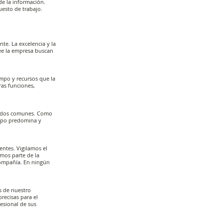
de la información.
uesto de trabajo.
te. La excelencia y la
ee la empresa buscan
mpo y recursos que la
ras funciones,
ltados comunes. Como
uipo predomina y
ntes. Vigilamos el
omos parte de la
compañía. En ningún
s de nuestro
recisas para el
esional de sus
.