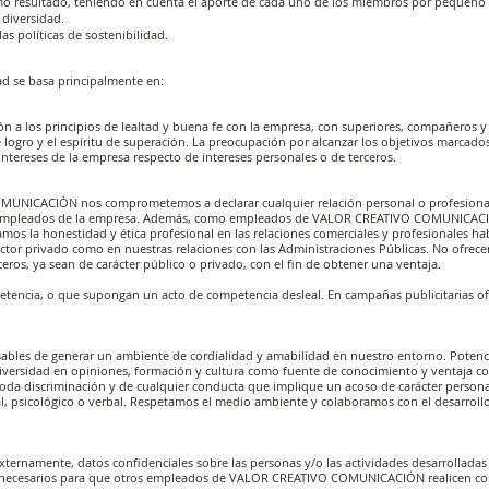
mo resultado, teniendo en cuenta el aporte de cada uno de los miembros por pequeño
a diversidad.
s políticas de sostenibilidad.
ad se basa principalmente en:
a los principios de lealtad y buena fe con la empresa, con superiores, compañeros y
logro y el espíritu de superación. La preocupación por alcanzar los objetivos marcado
ntereses de la empresa respecto de intereses personales o de terceros.
UNICACIÓN nos comprometemos a declarar cualquier relación personal o profesiona
 empleados de la empresa. Además, como empleados de VALOR CREATIVO COMUNICAC
os la honestidad y ética profesional en las relaciones comerciales y profesionales hab
ctor privado como en nuestras relaciones con las Administraciones Públicas. No ofrece
eros, ya sean de carácter público o privado, con el fin de obtener una ventaja.
petencia, o que supongan un acto de competencia desleal. En campañas publicitarias o
bles de generar un ambiente de cordialidad y amabilidad en nuestro entorno. Potenc
diversidad en opiniones, formación y cultura como fuente de conocimiento y ventaja co
oda discriminación y de cualquier conducta que implique un acoso de carácter person
l, psicológico o verbal. Respetamos el medio ambiente y colaboramos con el desarrollo
ternamente, datos confidenciales sobre las personas y/o las actividades desarrolladas
an necesarios para que otros empleados de VALOR CREATIVO COMUNICACIÓN realicen co