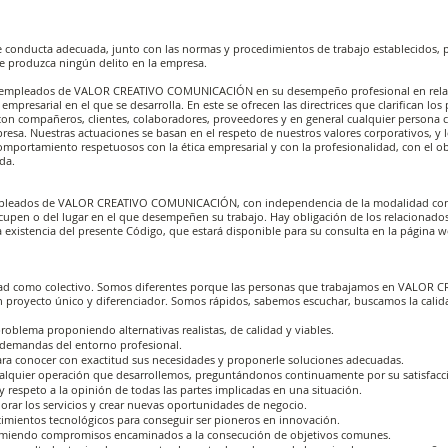
e conducta adecuada, junto con las normas y procedimientos de trabajo establecidos, p
se produzca ningún delito en la empresa.
os empleados de VALOR CREATIVO COMUNICACIÓN en su desempeño profesional en relac
 empresarial en el que se desarrolla. En este se ofrecen las directrices que clarifican los
 con compañeros, clientes, colaboradores, proveedores y en general cualquier persona c
mpresa. Nuestras actuaciones se basan en el respeto de nuestros valores corporativos, y
mportamiento respetuosos con la ética empresarial y con la profesionalidad, con el o
ida.
 empleados de VALOR CREATIVO COMUNICACIÓN, con independencia de la modalidad con
ocupen o del lugar en el que desempeñen su trabajo. Hay obligación de los relacionado
a existencia del presente Código, que estará disponible para su consulta en la página
dad como colectivo. Somos diferentes porque las personas que trabajamos en VALOR 
oyecto único y diferenciador. Somos rápidos, sabemos escuchar, buscamos la calid
roblema proponiendo alternativas realistas, de calidad y viables.
demandas del entorno profesional.
ara conocer con exactitud sus necesidades y proponerle soluciones adecuadas.
cualquier operación que desarrollemos, preguntándonos continuamente por su satisfacc
 respeto a la opinión de todas las partes implicadas en una situación.
rar los servicios y crear nuevas oportunidades de negocio.
mientos tecnológicos para conseguir ser pioneros en innovación.
sumiendo compromisos encaminados a la consecución de objetivos comunes.