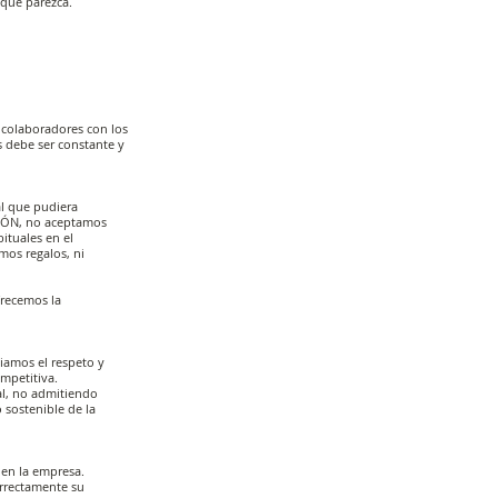
 que parezca.
 colaboradores con los
s debe ser constante y
l que pudiera
IÓN, no aceptamos
ituales en el
mos regalos, ni
frecemos la
iamos el respeto y
mpetitiva.
al, no admitiendo
 sostenible de la
 en la empresa.
rrectamente su